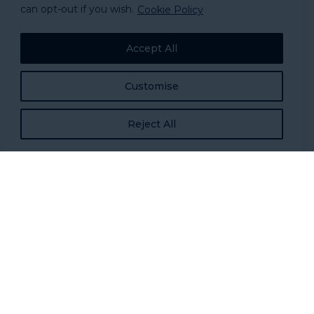
can opt-out if you wish.
Cookie Policy
Accept All
Customise
Serie de mesas redondas – Más
fuertes juntos: Una hoja de ruta
Reject All
hacia un sistema eficaz contra el
sinhogarismo
Esta serie está diseñada para defensores (incluyendo
personas con experiencia vivida), líderes de sistemas,
financiadores, gestores de programas y proveedores de
servicios directos.
19 de septiembre de 2024