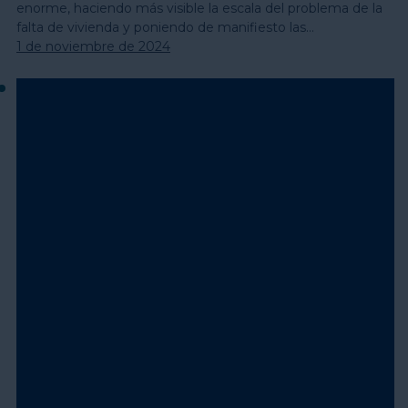
enorme, haciendo más visible la escala del problema de la
falta de vivienda y poniendo de manifiesto las…
1 de noviembre de 2024