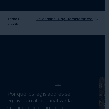
Temas
De-criminalizing Homelessness
clave:
Reducing Unsheltered
Homelessness
De-criminalizing Homelessness
Expanding Resources to Help
Serie de videos sobre
People
criminalización
Expanding The Workforce
Addressing Environmental Justice
Por qué los legisladores se
equivocan al criminalizar la
situación de indigencia