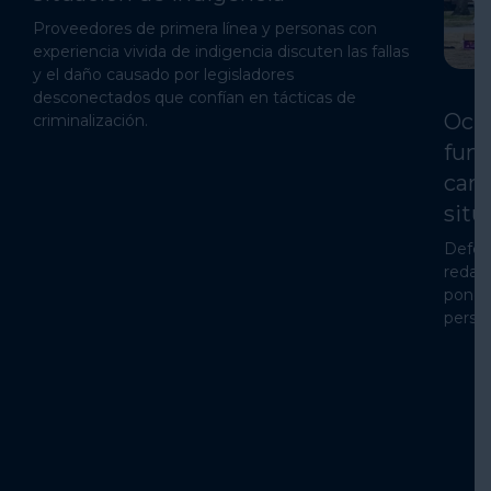
Proveedores de primera línea y personas con
experiencia vivida de indigencia discuten las fallas
y el daño causado por legisladores
desconectados que confían en tácticas de
Ocu
criminalización.
func
camp
situ
Defen
redad
poner 
perso