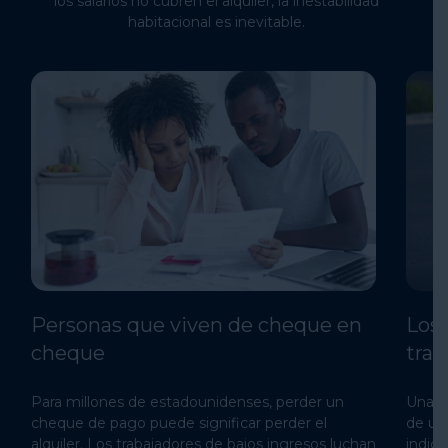
los salarios no cubren el alquiler, la inestabilidad
habitacional es inevitable.
Personas que viven de cheque en
Los 
cheque
trab
Para millones de estadounidenses, perder un
Una re
cheque de pago puede significar perder el
de un
alquiler. Los trabajadores de bajos ingresos luchan
indig