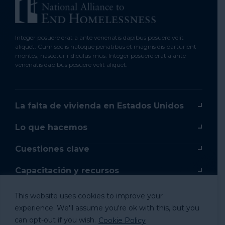
Integer posuere erat a ante venenatis dapibus posuere velit
aliquet. Cum sociis natoque penatibus et magnis dis parturient
montes, nascetur ridiculus mus. Integer posuere erat a ante
venenatis dapibus posuere velit aliquet.
La falta de vivienda en Estados Unidos
Lo que hacemos
Cuestiones clave
Capacitación y recursos
Capacitación en línea
This website uses cookies to improve your
experience. We'll assume you're ok with this, but you
Donar
can opt-out if you wish.
Cookie Policy