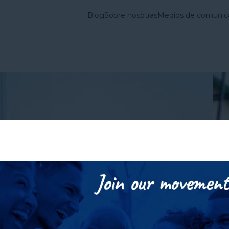
alud mental y con
Blog
Sobre nosotras
Medios de comunic
vienda en Estados
Lo que
Cuestiones
hacemos
Fundamentales