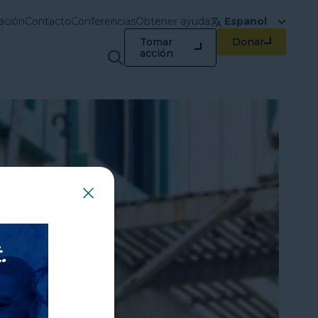
ductual
ación
Contacto
Conferencias
Obtener ayuda
Espanol
Tomar
Donar
Capacitación y
acción
recursos