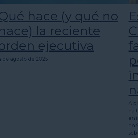
Qué hace (y qué no
E
hace) la reciente
C
orden ejecutiva
f
p
4 de agosto de 2025
i
n
A pr
Falt
en 
en 
sob