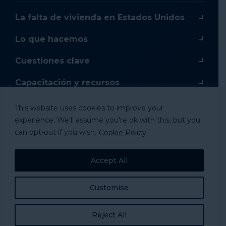
La falta de vivienda en Estados Unidos
Lo que hacemos
Cuestiones clave
Capacitación y recursos
Capacitación en línea
This website uses cookies to improve your
experience. We'll assume you're ok with this, but you
Donar
can opt-out if you wish.
Cookie Policy
Mercancía
Accept All
Tomar acción
Customise
Reject All
© 2024 National Alliance to Homelessness, All