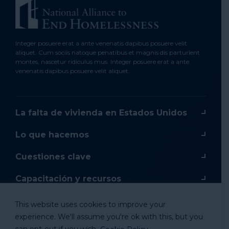
Integer posuere erat a ante venenatis dapibus posuere velit
aliquet. Cum sociis natoque penatibus et magnis dis parturient
montes, nascetur ridiculus mus. Integer posuere erat a ante
venenatis dapibus posuere velit aliquet.
La falta de vivienda en Estados Unidos
Lo que hacemos
Cuestiones clave
Capacitación y recursos
Capacitación en línea
This website uses cookies to improve your
experience. We'll assume you're ok with this, but you
Donar
can opt-out if you wish.