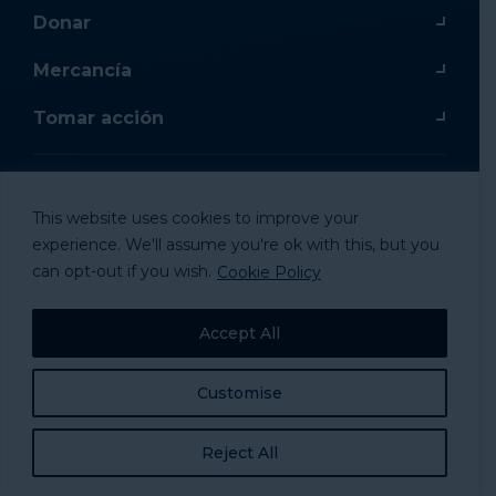
Donar
Mercancía
Tomar acción
This website uses cookies to improve your
© 2024 National Alliance to Homelessness, All
experience. We'll assume you're ok with this, but you
Rights Reserved.
can opt-out if you wish.
Cookie Policy
Accept All
Customise
Reject All