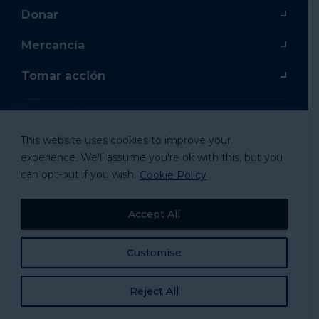
Donar
Mercancía
Tomar acción
This website uses cookies to improve your
© 2024 National Alliance to Homelessness, All
experience. We'll assume you're ok with this, but you
Rights Reserved.
can opt-out if you wish.
Cookie Policy
Accept All
Customise
Reject All