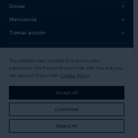
Donar
Mercancía
Tomar acción
This website uses cookies to improve your
© 2024 National Alliance to Homelessness, All
experience. We'll assume you're ok with this, but you
Rights Reserved.
can opt-out if you wish.
Cookie Policy
Accept All
Customise
Reject All