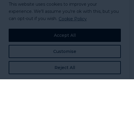
This website uses cookies to improve your
experience. We'll assume you're ok with this, but you
can opt-out if you wish.
Cookie Policy
Accept All
Customise
Reject All
Elevando las necesidades de la
fuerza laboral de servicios para
personas sin hogar: Hallazgos de
encuestas nacionales recientes
Los trabajadores de servicios humanos en múltiples
sectores han estado clamando a voz en cuello que sus
profesiones están en apuros. La fuerza laboral de servicios
para personas sin hogar se suma al coro. T