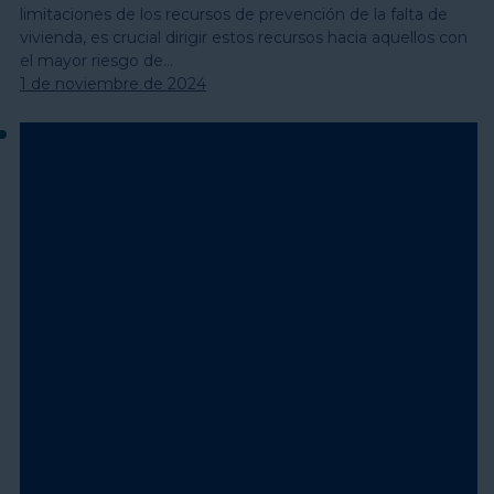
limitaciones de los recursos de prevención de la falta de
vivienda, es crucial dirigir estos recursos hacia aquellos con
el mayor riesgo de…
1 de noviembre de 2024