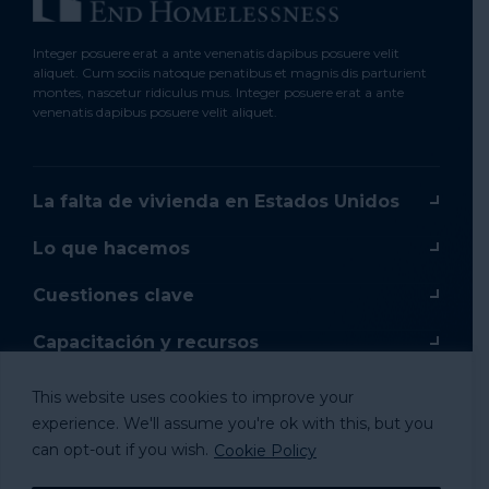
Integer posuere erat a ante venenatis dapibus posuere velit
aliquet. Cum sociis natoque penatibus et magnis dis parturient
montes, nascetur ridiculus mus. Integer posuere erat a ante
venenatis dapibus posuere velit aliquet.
La falta de vivienda en Estados Unidos
Lo que hacemos
Cuestiones clave
Capacitación y recursos
Capacitación en línea
This website uses cookies to improve your
experience. We'll assume you're ok with this, but you
Donar
can opt-out if you wish.
Cookie Policy
Mercancía