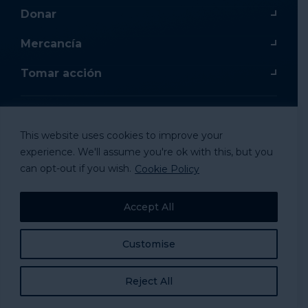
Donar
Mercancía
Tomar acción
This website uses cookies to improve your
© 2024 National Alliance to Homelessness, All
experience. We'll assume you're ok with this, but you
Rights Reserved.
can opt-out if you wish.
Cookie Policy
Accept All
Customise
Reject All