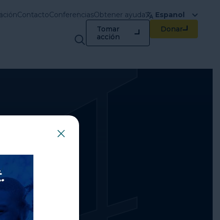
ación
Contacto
Conferencias
Obtener ayuda
Espanol
Tomar
Donar
Capacitación y
acción
recursos