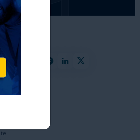
ero
nte