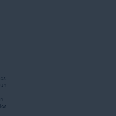
Los
 un
in
los