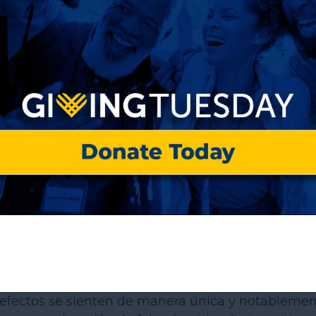
anzado un nivel de crisis nacional, ya que el núm
entos recetados y la heroína ha aumentado
sobredosis relacionadas con los opioides se ha
e estimaba que 2,5 millones de personas padecían
CO) que implicaban el abuso de medicamentos
lacionadas con los opioides fueron responsables de
a a personas de cualquier raza, género, estatus
s efectos se sienten de manera única y notableme