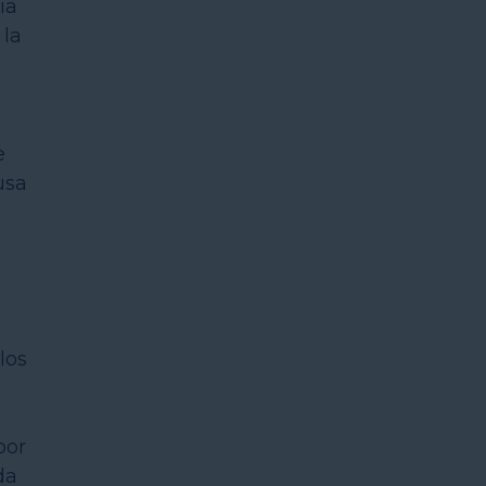
ia
 la
e
usa
los
por
da