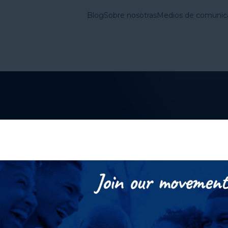
Blog
Sobre nosotras
Medios de comunic
vienda en Estados
Lo que
Cuestiones
hacemos
Fundamentales
y falta de vivienda