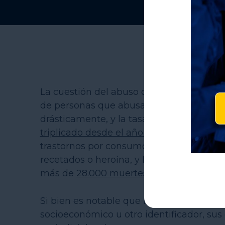
La cuestión del abuso de opioides ha alc
de personas que abusan de los medicam
drásticamente, y la tasa de muertes por 
triplicado desde el año 2000
. En 2014, s
trastornos por consumo de opioides (T
recetados o heroína, y las sobredosis re
más de
28.000 muertes
.
Si bien es notable que la epidemia afect
socioeconómico u otro identificador, su