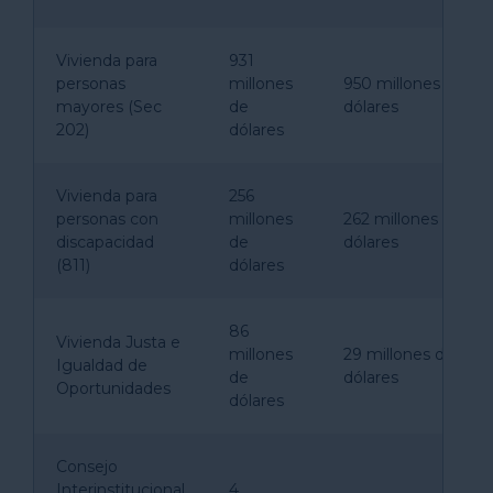
Vivienda para
931
personas
millones
950 millones de
mayores (Sec
de
dólares
202)
dólares
Vivienda para
256
personas con
millones
262 millones de
discapacidad
de
dólares
(811)
dólares
86
Vivienda Justa e
millones
29 millones de
Igualdad de
de
dólares
Oportunidades
dólares
Consejo
Interinstitucional
4