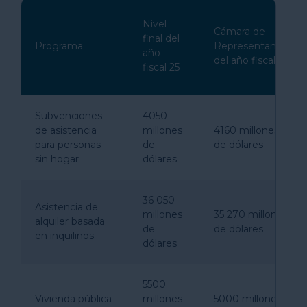
Nivel
Cámara de
final del
Programa
Representantes
año
del año fiscal 26
fiscal 25
Subvenciones
4050
de asistencia
millones
4160 millones
para personas
de
de dólares
sin hogar
dólares
36 050
Asistencia de
millones
35 270 millones
alquiler basada
de
de dólares
en inquilinos
dólares
5500
Vivienda pública
millones
5000 millones