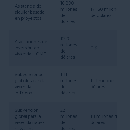
16 890
Asistencia de
millones
17 130 millones
alquiler basada
de
de dólares
en proyectos
dólares
1250
Asociaciones de
millones
inversión en
0 $
de
vivienda HOME
dólares
Subvenciones
1111
globales para la
millones
1111 millones de
vivienda
de
dólares
indígena
dólares
Subvención
22
global para la
millones
18 millones de
vivienda nativa
de
dólares
hawaiana
dólares