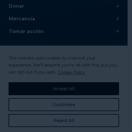
Donar
Mercancía
Tomar acción
This website uses cookies to improve your
© 2024 National Alliance to Homelessness, All
experience. We'll assume you're ok with this, but you
Rights Reserved.
can opt-out if you wish.
Cookie Policy
Accept All
Customise
Reject All