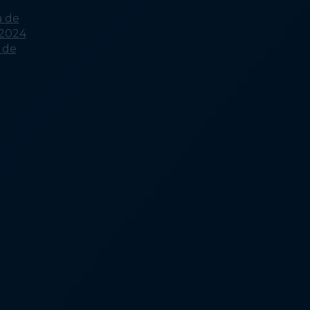
a de
 2024
a de
Qué causa la falta de
vivienda: una escasez de
viviendas asequibles
Qué causa la falta de
vivienda: Los ingresos no
están a la par con los costos
de vivienda
Causas de la falta de
vivienda: Acceso limitado a la
atención médica y servicios
voluntarios
Causas de la falta de
vivienda: Racismo sistémico
y marginación
Qué resuelve la falta de