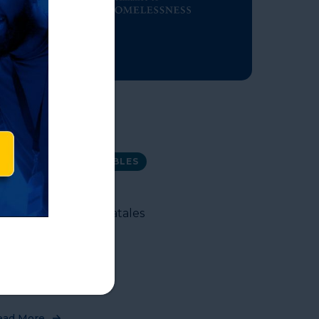
0 DE JUNIO DE 2026
AEH
GRAFICOS-COMPARTIBLES
jas informativas estatales
ead More