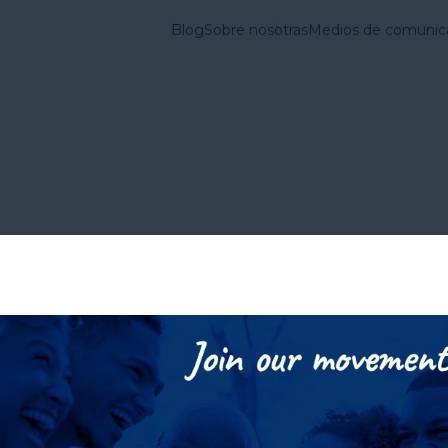
Blog
Sobre nosotras
Medios de comunic
vienda en Estados
Lo que
Cuestiones
hacemos
Fundamentales