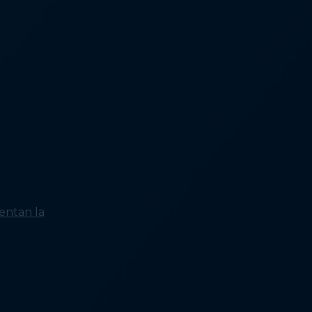
vivienda: Mejorar el acceso a
viviendas asequibles
Qué soluciona la falta de
vivienda: Aumentar los
ingresos y las prestaciones
públicas
Qué soluciona la falta de
vivienda: Garantizar el acceso
a atención médica,
tratamiento y servicios de
calidad
Qué resuelve la situación de
las personas sin hogar:
Creando respuestas
equitativas
entan la
Quiénes experimentan la
falta de vivienda: Personas
que no pueden permitirse el
alquiler
Quiénes experimentan la