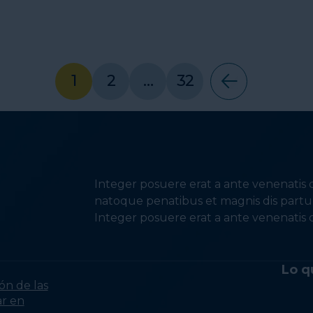
1
2
…
32
Integer posuere erat a ante venenatis d
natoque penatibus et magnis dis partur
Integer posuere erat a ante venenatis d
Lo q
ón de las
ar en