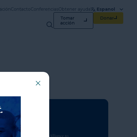
ación
Contacto
Conferencias
Obtener ayuda
Espanol
Tomar
Donar
Capacitación y
acción
recursos