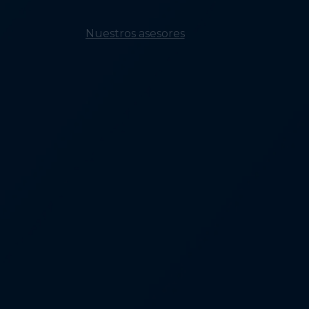
erradicar la falta d
vivienda
Nuestros asesores
Consejo de
Liderazgo
Red de Desarrollo
de Capacidades
Consejo de
Investigación
Asesores con
Experiencia Vivida