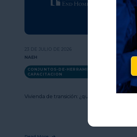
23 DE JULIO DE 2026
NAEH
CONJUNTOS-DE-HERRAMIENTAS-Y-
CAPACITACION
Vivienda de transición: ¿qué es?
Read More