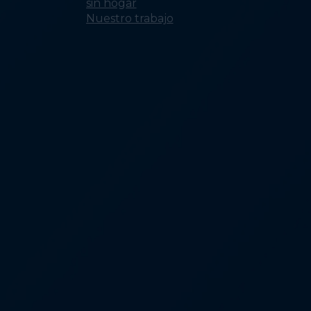
sin hogar
Nuestro trabajo
Realización de
investigación y
análisis
Fortalecimiento d
la Capacidad del
Sector de Persona
sin Hogar
Erradicar la falta d
vivienda a través 
políticas
Conectando
comunidades para
erradicar la falta d
vivienda
Fomento de la
concienciación y l
voluntad pública
Construyendo
equidad en los
sistemas para