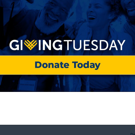
23 DE JULIO DE 2026
2
NAEH
N
CONJUNTOS-DE-HERRAMIENTAS-Y-
CAPACITACION
Ho
La lógica errónea detrás de los planes de
Trump para desmantelar masivamente los
servicios para personas sin hogar
Read More
R