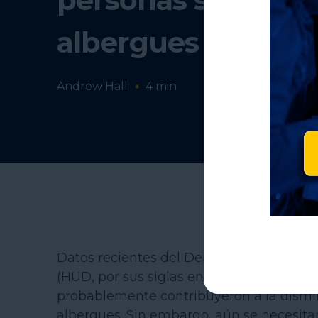
albergues
Andrew Hall
4
min
Datos recientes del Departamento de Viv
(HUD, por sus siglas en inglés) muestran
probablemente contribuyeron a la disminu
albergues. Sin embargo, aún se necesita