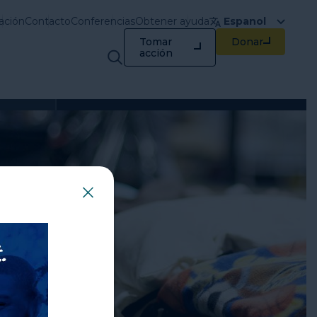
ación
Contacto
Conferencias
Obtener ayuda
Espanol
Tomar
Donar
Capacitación y
acción
recursos