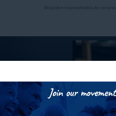
Blog
Sobre nosotras
Medios de comunic
vienda en Estados
Lo que
Cuestiones
hacemos
Fundamentales
edidas de
 en las
r en