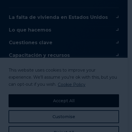
La falta de vivienda en Estados Unidos
Lo que hacemos
Cuestiones clave
Capacitación y recursos
Capacitación en línea
This website uses cookies to improve your
experience. We'll assume you're ok with this, but you
Donar
can opt-out if you wish.
Cookie Policy
Mercancía
Accept All
Tomar acción
Customise