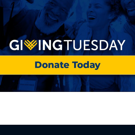
tención a
to?
s
s de los