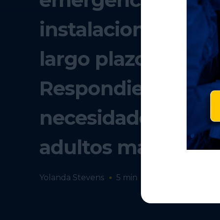
instalaciones de a
largo plazo de fac
Respondiendo a la
necesidades única
adultos mayores
Yolanda Stevens
5
min