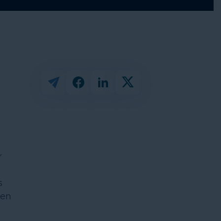
r
s
 en