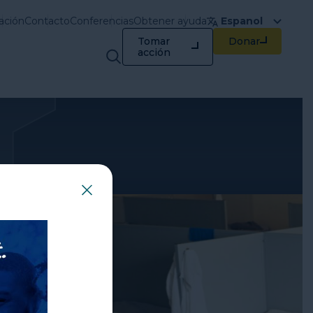
ación
Contacto
Conferencias
Obtener ayuda
Espanol
Tomar
Donar
Capacitación y
acción
recursos