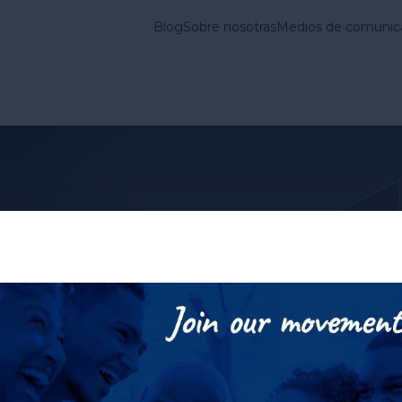
Blog
Sobre nosotras
Medios de comunic
vienda en Estados
Lo que
Cuestiones
hacemos
Fundamentales
iendo
bergues de