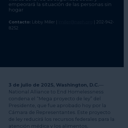
empeorará la situación de las personas sin
hogar
Contacto:
Libby Miller |
lmiller@naeh.org
| 202-942-
8252
3 de julio de 2025, Washington, D.C.
—
National Alliance to End Homelessness
condena el “Mega proyecto de ley” del
Presidente, que fue aprobado hoy por la
Cámara de Representantes. Este proyecto
de ley reducirá los recursos federales para la
atención médica y los alimentos,