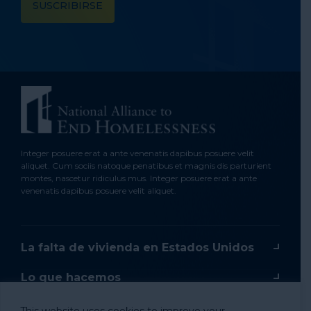
Integer posuere erat a ante venenatis dapibus posuere velit
aliquet. Cum sociis natoque penatibus et magnis dis parturient
montes, nascetur ridiculus mus. Integer posuere erat a ante
venenatis dapibus posuere velit aliquet.
La falta de vivienda en Estados Unidos
Lo que hacemos
Cuestiones clave
This website uses cookies to improve your