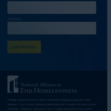
Apellido
Integer posuere erat a ante venenatis dapibus posuere velit
aliquet. Cum sociis natoque penatibus et magnis dis parturient
montes, nascetur ridiculus mus. Integer posuere erat a ante