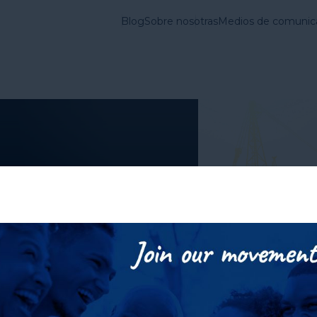
Blog
Sobre nosotras
Medios de comunic
vienda en Estados
Lo que
Cuestiones
hacemos
Fundamentales
les con
es de