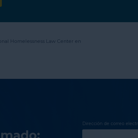
ional Homelessness Law Center en
Dirección de correo elect
rmado: