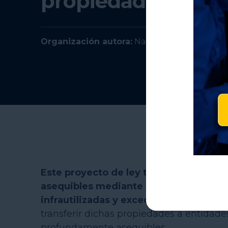
propiedad estatal
Organización autora:
National Homelessness
Este proyecto de ley tiene como objeti
asequibles mediante la reutilización 
infrautilizadas y excedentes.
Establece 
transferir dichas propiedades a entidad
profundamente asequibles.