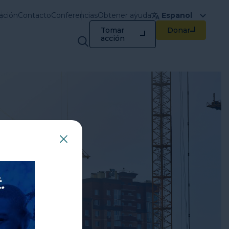
ación
Contacto
Conferencias
Obtener ayuda
Espanol
Tomar
Donar
Capacitación y
acción
recursos