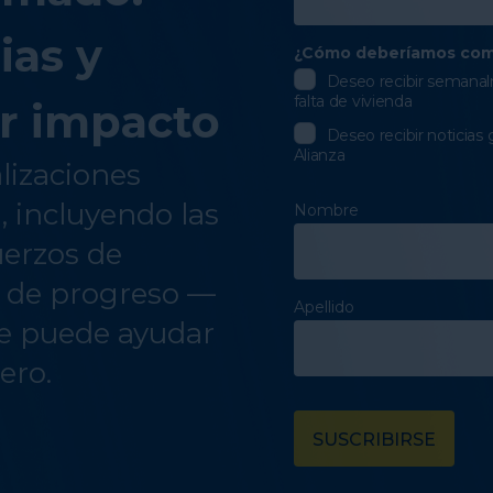
ias y
¿Cómo deberíamos com
Deseo recibir semanalm
falta de vivienda
r impacto
Deseo recibir noticias 
Alianza
alizaciones
a, incluyendo las
Nombre
uerzos de
s de progreso —
Apellido
e puede ayudar
ero.