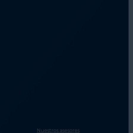
investigación y
análisis
Fortalecimiento d
la Capacidad del
Sector de Persona
sin Hogar
Erradicar la falta d
vivienda a través 
políticas
Conectando
comunidades para
erradicar la falta d
vivienda
Fomento de la
concienciación y l
voluntad pública
Construyendo
equidad en los
sistemas para
erradicar la falta d
vivienda
Nuestros asesores