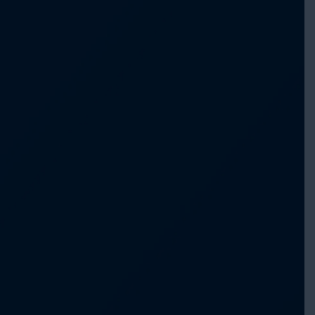
Consejo de
Liderazgo
Red de Desarrollo
de Capacidades
Consejo de
Investigación
Asesores con
Experiencia Vivida