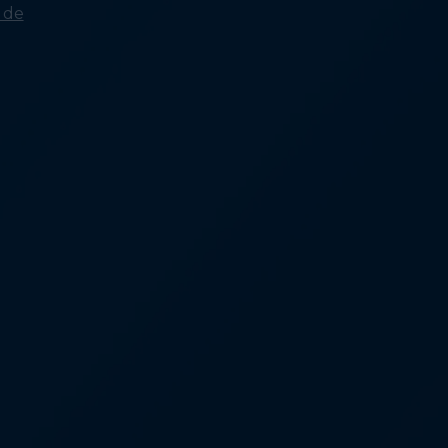
a de
Qué causa la falta de
vivienda: una escasez de
viviendas asequibles
Qué causa la falta de
vivienda: Los ingresos no
están a la par con los costos
de vivienda
Causas de la falta de
vivienda: Acceso limitado a la
atención médica y servicios
voluntarios
Causas de la falta de
vivienda: Racismo sistémico
y marginación
Qué resuelve la falta de
vivienda: Mejorar el acceso a
viviendas asequibles
Qué soluciona la falta de