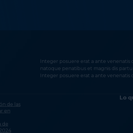
Integer posuere erat a ante venenatis d
natoque penatibus et magnis dis partur
Integer posuere erat a ante venenatis d
Lo q
ón de las
ar en
a de
 2024