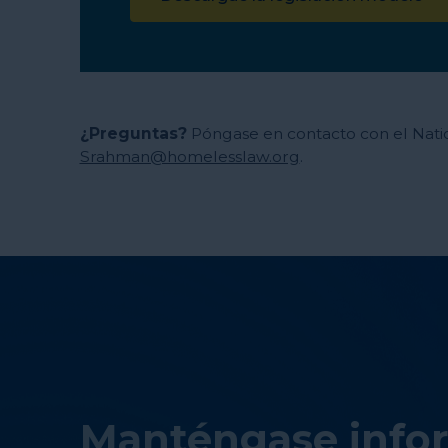
¿Preguntas?
Póngase en contacto con el Nat
Srahman@homelesslaw.org
.
Manténgase info