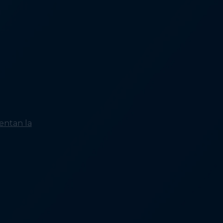
vivienda: Aumentar los
ingresos y las prestaciones
públicas
Qué soluciona la falta de
vivienda: Garantizar el acceso
a atención médica,
tratamiento y servicios de
calidad
Qué resuelve la situación de
las personas sin hogar:
Creando respuestas
equitativas
entan la
Quiénes experimentan la
falta de vivienda: Personas
que no pueden permitirse el
alquiler
Quiénes experimentan la
indigencia: Personas con
ingresos insuficientes
Quién experimenta la falta