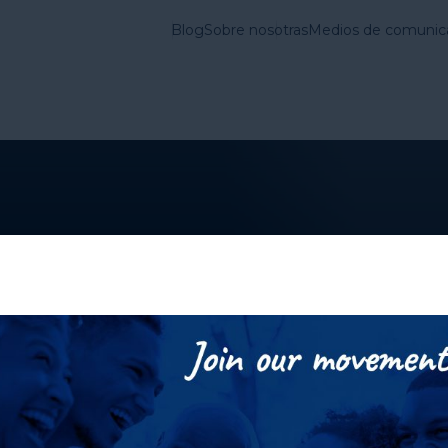
Blog
Sobre nosotras
Medios de comunic
vienda en Estados
Lo que
Cuestiones
hacemos
Fundamentales
emergencia están
población cada vez