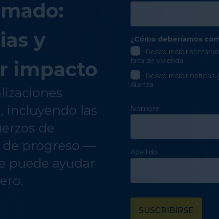
rmado:
ias y
¿Cómo deberíamos com
Deseo recibir semanalm
falta de vivienda
r impacto
Deseo recibir noticias 
Alianza
alizaciones
a, incluyendo las
Nombre
uerzos de
s de progreso —
Apellido
e puede ayudar
ero.