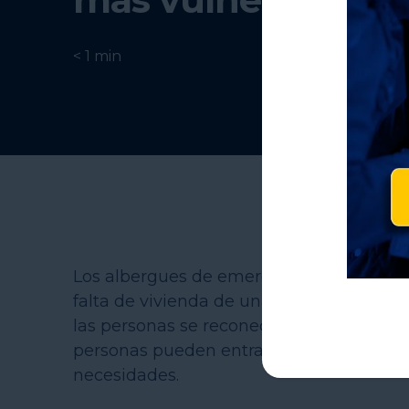
< 1
min
Los albergues de emergencia desempeñan
falta de vivienda de una comunidad: pro
las personas se reconectan con la vivie
personas pueden entrar y salir rápidamen
necesidades.