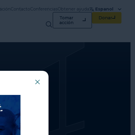
ación
Contacto
Conferencias
Obtener ayuda
Espanol
Tomar
Donar
Capacitación y
acción
recursos