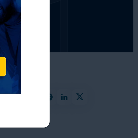
la
ras