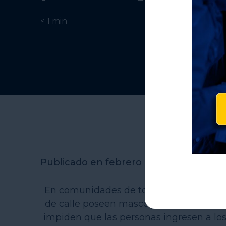
< 1
min
Publicado en febrero de 2020
En comunidades de todo Estados Unidos,
de calle poseen mascotas. No obstante,
impiden que las personas ingresen a lo