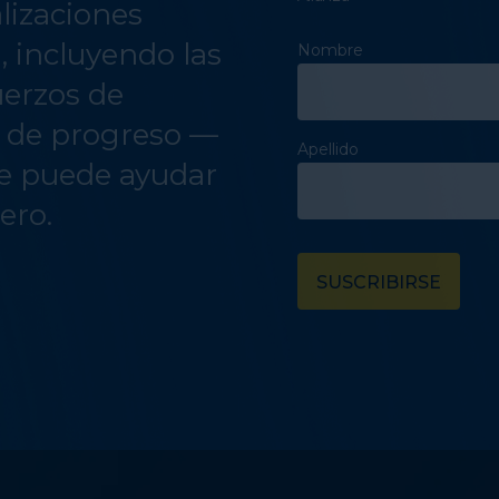
alizaciones
a, incluyendo las
Nombre
uerzos de
s de progreso —
Apellido
e puede ayudar
ero.