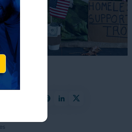
ón
es
es