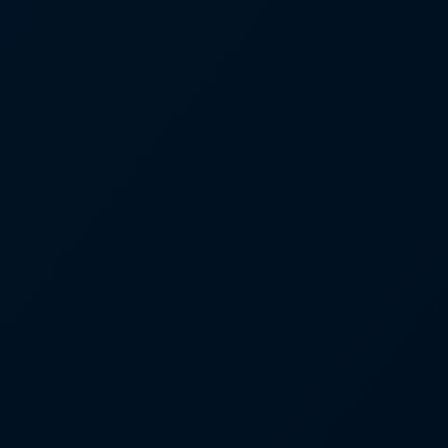
están a la par con los costos
de vivienda
Causas de la falta de
vivienda: Acceso limitado a la
atención médica y servicios
voluntarios
Causas de la falta de
vivienda: Racismo sistémico
y marginación
Qué resuelve la falta de
vivienda: Mejorar el acceso a
viviendas asequibles
Qué soluciona la falta de
vivienda: Aumentar los
ingresos y las prestaciones
públicas
Qué soluciona la falta de
vivienda: Garantizar el acceso
a atención médica,
tratamiento y servicios de