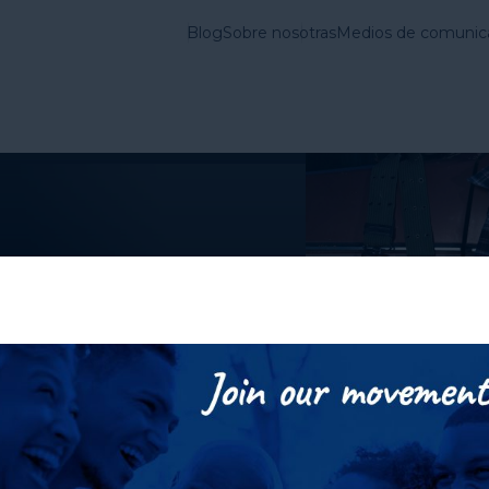
Blog
Sobre nosotras
Medios de comunic
vienda en Estados
Lo que
Cuestiones
hacemos
Fundamentales
ÓN
s a las
scotas