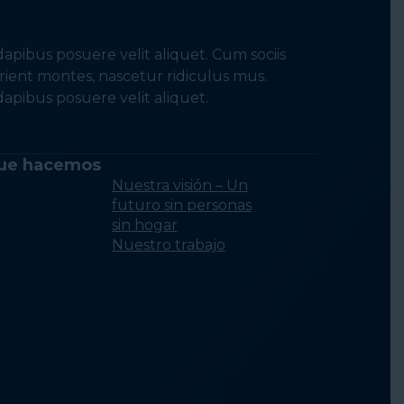
apibus posuere velit aliquet. Cum sociis
ient montes, nascetur ridiculus mus.
apibus posuere velit aliquet.
ue hacemos
Nuestra visión – Un
futuro sin personas
sin hogar
Nuestro trabajo
Realización de
investigación y
análisis
Fortalecimiento d
la Capacidad del
Sector de Persona
sin Hogar
Erradicar la falta d