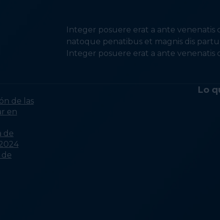
Integer posuere erat a ante venenatis d
natoque penatibus et magnis dis partur
Integer posuere erat a ante venenatis d
Lo q
ón de las
ar en
a de
 2024
a de
Qué causa la falta de
vivienda: una escasez de
viviendas asequibles
Qué causa la falta de
vivienda: Los ingresos no