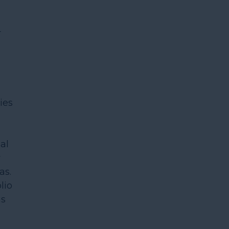
r
ies
al
y
as.
lio
as