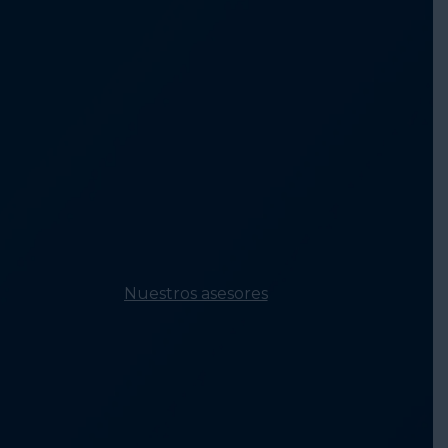
vivienda a través 
políticas
Conectando
comunidades para
erradicar la falta d
vivienda
Fomento de la
concienciación y l
voluntad pública
Construyendo
equidad en los
sistemas para
erradicar la falta d
vivienda
Nuestros asesores
Consejo de
Liderazgo
Red de Desarrollo
de Capacidades
Consejo de
Investigación
Asesores con