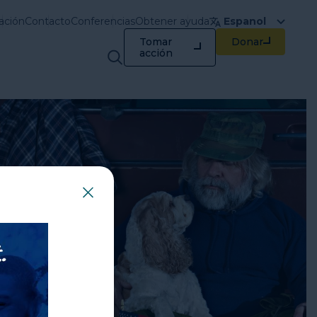
ación
Contacto
Conferencias
Obtener ayuda
Espanol
Tomar
Donar
Capacitación y
acción
recursos