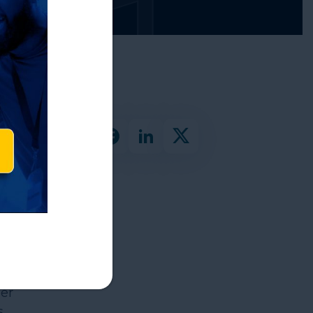
la
ner
.