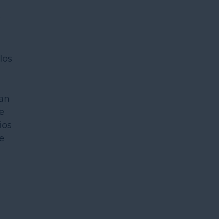
8
los
tan
e
ios
e