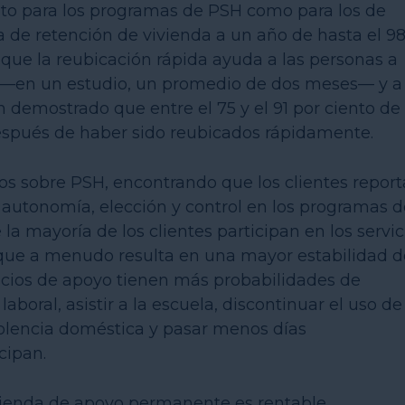
anto para los programas de PSH como para los de
a de retención de vivienda a un año de hasta el 9
que la reubicación rápida ayuda a las personas a
te —en un estudio, un promedio de dos meses— y a
 demostrado que entre el 75 y el 91 por ciento de 
spués de haber sido reubicados rápidamente.
s sobre PSH, encontrando que los clientes repor
 autonomía, elección y control en los programas d
la mayoría de los clientes participan en los servic
 que a menudo resulta en una mayor estabilidad d
rvicios de apoyo tienen más probabilidades de
boral, asistir a la escuela, discontinuar el uso de
iolencia doméstica y pasar menos días
cipan.
vienda de apoyo permanente es rentable.