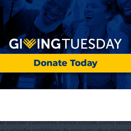
Primero?
foque de asistencia a las personas sin hogar que
ente a aquellos que experimentan la falta de
n de indigencia y sirviendo como plataforma desde 
es y mejorar su calidad de vida. Este enfoque se
 necesitan satisfacer necesidades básicas como la
 de atender cuestiones menos críticas, como obte
 o abordar problemas de consumo de sustancias