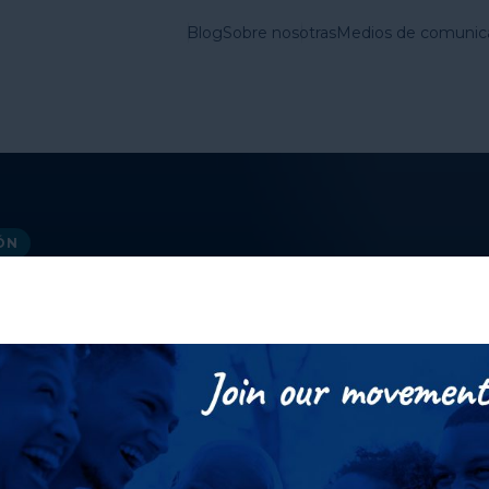
Blog
Sobre nosotras
Medios de comunic
vienda en Estados
Lo que
Cuestiones
hacemos
Fundamentales
ÓN