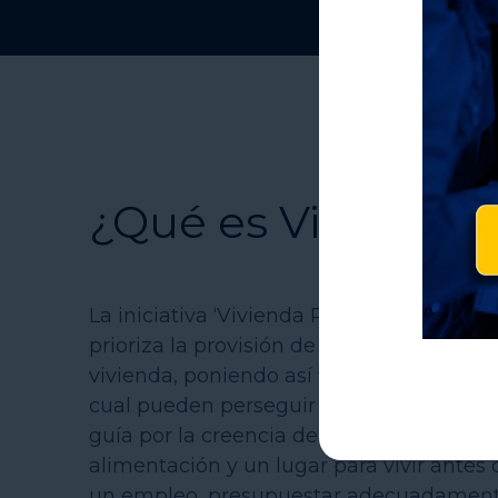
¿Qué es Vivienda 
La iniciativa ‘Vivienda Primero’ es un en
prioriza la provisión de vivienda perman
vivienda, poniendo así fin a su situació
cual pueden perseguir objetivos personal
guía por la creencia de que las personas
alimentación y un lugar para vivir antes
un empleo, presupuestar adecuadamente