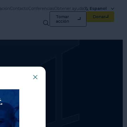
ación
Contacto
Conferencias
Obtener ayuda
Espanol
Tomar
Donar
Capacitación y
acción
recursos