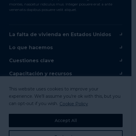
montes, nascetur ridiculus mus. Integer posuere erat a ante
venenatis dapibus posuere velit aliquet.
La falta de vivienda en Estados Unidos
Lo que hacemos
Cuestiones clave
Capacitación y recursos
Capacitación en línea
This website uses cookies to improve your
experience. We'll assume you're ok with this, but you
Donar
can opt-out if you wish.
Cookie Policy
Mercancía
Accept All
Tomar acción