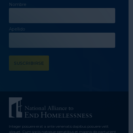
Nombre
Apellido
Integer posuere erat a ante venenatis dapibus posuere velit
aliquet. Cum sociis natoque penatibus et magnis dis parturient