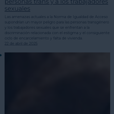
personas trans y a los trabajadores
sexuales
Las amenazas actuales a la Norma de Igualdad de Acceso
supondrían un mayor peligro para las personas transgénero
y los trabajadores sexuales que se enfrentan a la
discriminación relacionada con el estigma y el consiguiente
ciclo de encarcelamiento y falta de vivienda.
22 de abril de 2025