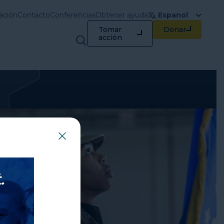
ación
Contacto
Conferencias
Obtener ayuda
Espanol
Tomar
Donar
Capacitación y
acción
recursos