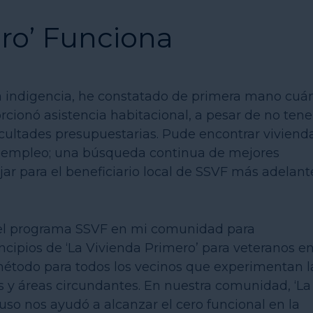
ero’ Funciona
 indigencia, he constatado de primera mano cuá
cionó asistencia habitacional, a pesar de no tene
ultades presupuestarias. Pude encontrar viviend
 empleo; una búsqueda continua de mejores
jar para el beneficiario local de SSVF más adelant
 el programa SSVF en mi comunidad para
incipios de ‘La Vivienda Primero’ para veteranos e
 método para todos los vecinos que experimentan l
s y áreas circundantes. En nuestra comunidad, ‘La
luso nos ayudó a alcanzar el cero funcional en la