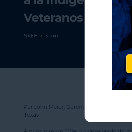
Veteranos
NAEH
3
min
Por John Meier, Gerente del Programa S
Texas
A principios de 2014, fui desalojado de 