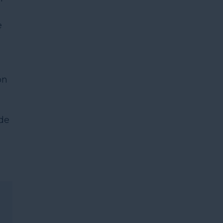
e
ón
 de