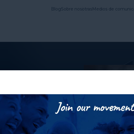
Blog
Sobre nosotras
Medios de comunic
vienda en Estados
Lo que
Cuestiones
hacemos
Fundamentales
a
 Pone Fin
los