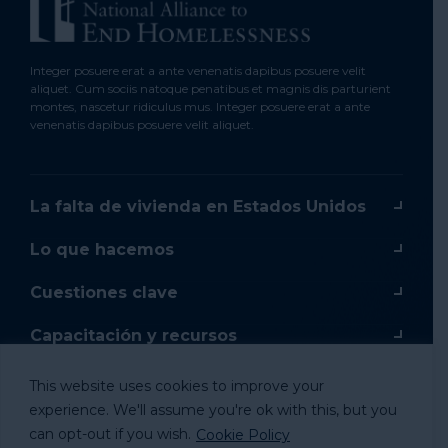
Integer posuere erat a ante venenatis dapibus posuere velit
aliquet. Cum sociis natoque penatibus et magnis dis parturient
montes, nascetur ridiculus mus. Integer posuere erat a ante
venenatis dapibus posuere velit aliquet.
La falta de vivienda en Estados Unidos
Lo que hacemos
Cuestiones clave
Capacitación y recursos
Capacitación en línea
This website uses cookies to improve your
experience. We'll assume you're ok with this, but you
Donar
can opt-out if you wish.
Cookie Policy