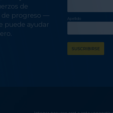
uerzos de
s de progreso —
Apellido
e puede ayudar
ero.