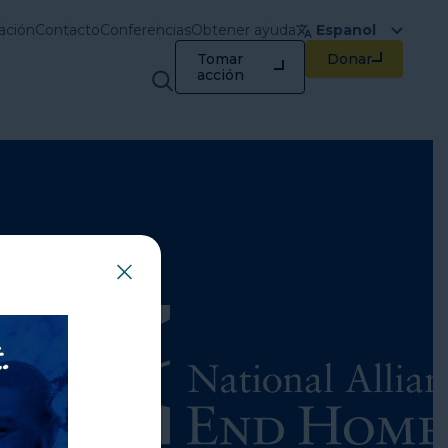
ación
Contacto
Conferencias
Obtener ayuda
Espanol
Tomar
Donar
Capacitación y
acción
recursos