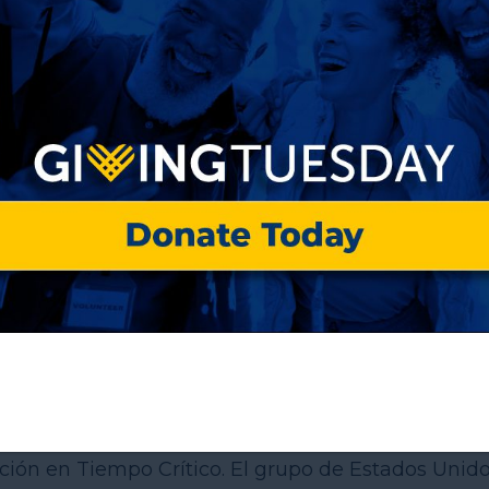
ico de Prácticas 2017 reúnen el aprendizaje y las
s para personas sin hogar en Estados Unidos y Rei
s alojados por proveedores en los países del otro
como Vivienda Primero para Mujeres, Empleo,
ción en Tiempo Crítico. El grupo de Estados Unid