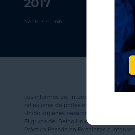
2017
NAEH
< 1
min
Los informes del Intercambio Transatlánt
reflexiones de profesionales de servicio
Unido, quienes pasaron hasta dos semana
El grupo del Reino Unido abordó temas 
Práctica Basada en Fortalezas e Interven