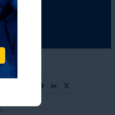
no
.
os