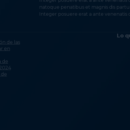
Integer posuere erat a ante venenatis d
natoque penatibus et magnis dis partur
Integer posuere erat a ante venenatis d
Lo q
ón de las
ar en
a de
 2024
a de
Qué causa la falta de
vivienda: una escasez de
viviendas asequibles
Qué causa la falta de
vivienda: Los ingresos no
están a la par con los costos
de vivienda
Causas de la falta de