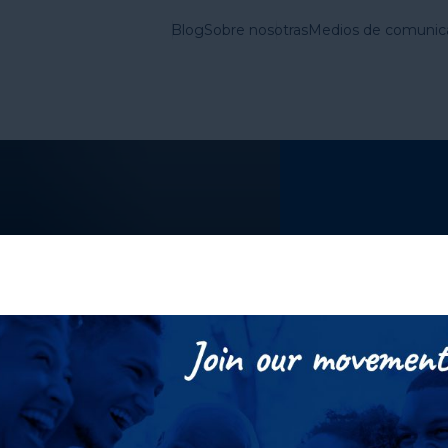
Blog
Sobre nosotras
Medios de comunic
vienda en Estados
Lo que
Cuestiones
hacemos
Fundamentales
cambio
Prácticas