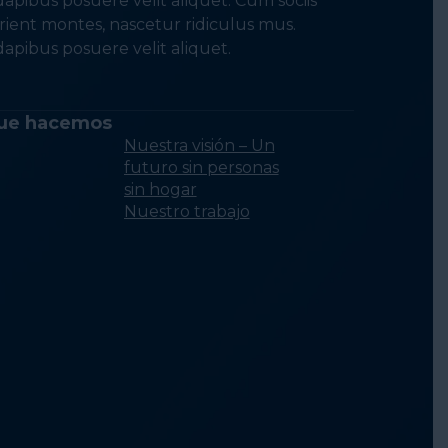
apibus posuere velit aliquet. Cum sociis
ient montes, nascetur ridiculus mus.
apibus posuere velit aliquet.
ue hacemos
Nuestra visión – Un
futuro sin personas
sin hogar
Nuestro trabajo
Realización de
investigación y
análisis
Fortalecimiento d
la Capacidad del
Sector de Persona
sin Hogar
Erradicar la falta d
vivienda a través 
políticas
Conectando