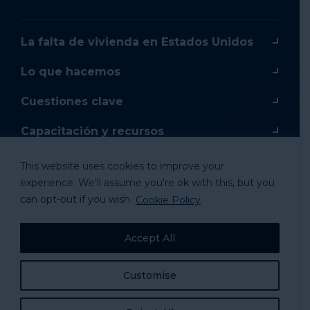
La falta de vivienda en Estados Unidos
Lo que hacemos
Cuestiones clave
Capacitación y recursos
Capacitación en línea
This website uses cookies to improve your
experience. We'll assume you're ok with this, but you
Donar
can opt-out if you wish.
Cookie Policy
Mercancía
Accept All
Tomar acción
Customise