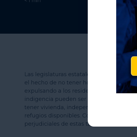
< 1
min
Las legislaturas estatales de todo el pa
el hecho de no tener hogar. En algunas ár
expulsando a los residentes de comunid
indigencia pueden ser arrestadas, mult
tener vivienda, independientemente de si
refugios disponibles. Conozca, de boca d
perjudiciales de estas tácticas.