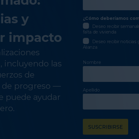
rmado:
ias y
¿Cómo deberíamos com
Deseo recibir semanalm
falta de vivienda
r impacto
Deseo recibir noticias 
Alianza
alizaciones
a, incluyendo las
Nombre
uerzos de
s de progreso —
Apellido
e puede ayudar
ero.