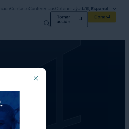
ación
Contacto
Conferencias
Obtener ayuda
Espanol
Tomar
Donar
Capacitación y
acción
recursos