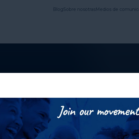
Blog
Sobre nosotras
Medios de comunic
vienda en Estados
Lo que
Cuestiones
hacemos
Fundamentales
ampamentos son