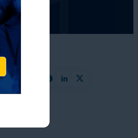
an
 o