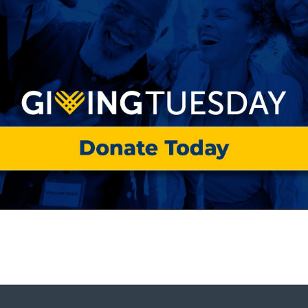
ís han aprobado cada vez más leyes que criminaliz
eas, las fuerzas del orden realizan redadas,
ades sin refugio. Las personas que experimentan
adas o incluso encarceladas simplemente por no
 su estado tiene suficientes viviendas asequibles
e quienes están en primera línea, los impactos